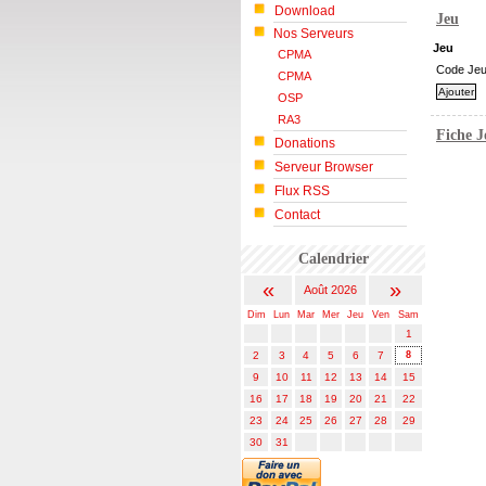
Download
Jeu
Nos Serveurs
Jeu
CPMA
Code Je
CPMA
OSP
RA3
Fiche 
Donations
Serveur Browser
Flux RSS
Contact
Calendrier
«
»
Août 2026
Dim
Lun
Mar
Mer
Jeu
Ven
Sam
1
2
3
4
5
6
7
8
9
10
11
12
13
14
15
16
17
18
19
20
21
22
23
24
25
26
27
28
29
30
31