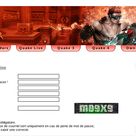
Wars
Quake Live
Quake 3
Quake 4
Own
tion
asse ¹
obligatoire.
sse de courriel sert uniquement en cas de perte de mot de passe;
 saisir une correcte.