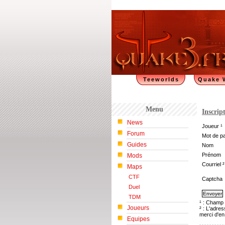
Teeworlds
Quake 
Menu
Inscrip
News
Joueur ¹
Forum
Mot de p
Guides
Nom
Prénom
Mods
Courriel ²
Maps
CTF
Captcha
Duel
TDM
¹ : Champ 
Joueurs
² : L'adre
merci d'en
Equipes