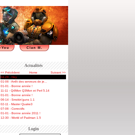
-You
Clan M.
Actualités
<< Précédent
Home
Suivant >>
04-28 - Hey
01-06 - Arrêt des serveurs de je...
01-01 - Bonne année !
11-11 - Q4Mon Q3Mon et Perl 5.14
01-01 - Bonne année !
06-14 - Smokin'guns 1.1
02-11 - Master Quake3
07-06 - Correctifs
01-01 - Bonne année 2011 !
12-30 - World of Padman 1.5
Login