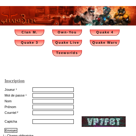
Clan M.
Own-You
Quake 4
Quake 3
Quake Live
Quake Wars
Teeworlds
Inscription
Joueur ¹
Mot de passe ¹
Nom
Prénom
Courriel ²
Captcha
¹ : Champ obligatoire.