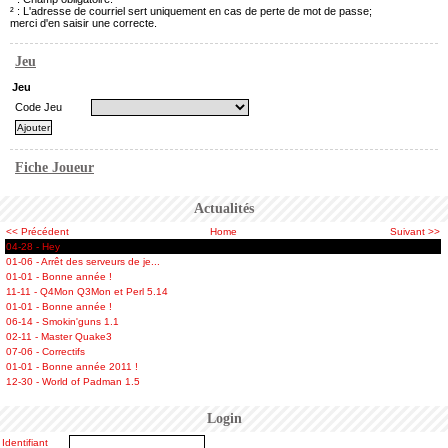
² : L'adresse de courriel sert uniquement en cas de perte de mot de passe;
merci d'en saisir une correcte.
Jeu
Jeu
Code Jeu
Fiche Joueur
Actualités
<< Précédent
Home
Suivant >>
04-28 - Hey
01-06 - Arrêt des serveurs de je...
01-01 - Bonne année !
11-11 - Q4Mon Q3Mon et Perl 5.14
01-01 - Bonne année !
06-14 - Smokin'guns 1.1
02-11 - Master Quake3
07-06 - Correctifs
01-01 - Bonne année 2011 !
12-30 - World of Padman 1.5
Login
Identifiant