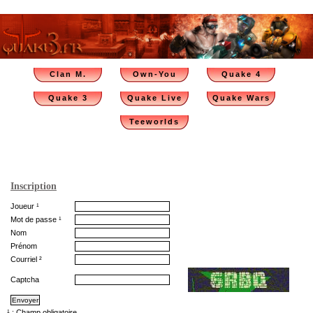
Clan M.
Own-You
Quake 4
Quake 3
Quake Live
Quake Wars
Teeworlds
Inscription
Joueur ¹
Mot de passe ¹
Nom
Prénom
Courriel ²
Captcha
¹ : Champ obligatoire.