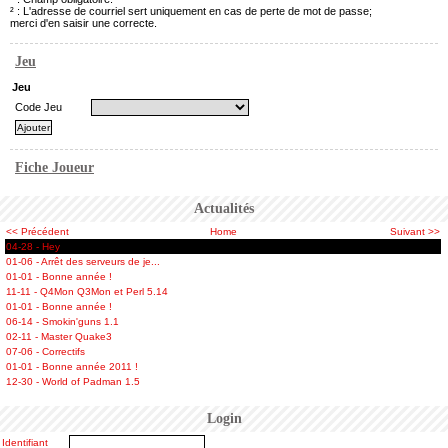
² : L'adresse de courriel sert uniquement en cas de perte de mot de passe;
merci d'en saisir une correcte.
Jeu
Jeu
Code Jeu
Fiche Joueur
Actualités
<< Précédent
Home
Suivant >>
04-28 - Hey
01-06 - Arrêt des serveurs de je...
01-01 - Bonne année !
11-11 - Q4Mon Q3Mon et Perl 5.14
01-01 - Bonne année !
06-14 - Smokin'guns 1.1
02-11 - Master Quake3
07-06 - Correctifs
01-01 - Bonne année 2011 !
12-30 - World of Padman 1.5
Login
Identifiant