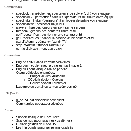
es_allowRadar : autoriser, ou pas, le radar
Commandes
speclock : empécher les spectateurs de suivre (voir) votre équipe
specunlock : permettre à tous les spectateurs de suivre votre équipe
specinvite : inviter (permettre) à un joueur de suivre votre équipe
specuninvite : désinviter un joueur
players : liste des joueurs qui sont sur le serveur
freecam : gestion des caméras libres ct3d
setFreecamPos : positionner une caméra ct3d
getFreecamPos : donner la position d'une caméra ct3d
startTvAdmin : démarrer l'admin TV
stopTvAdmin : stopper l'admin TV
es_fastSalvage : nouveau spawn
Correction
Bug de selfkill dans certains véhicules
Bug pour reculer avec la cvar es_sprintstyle 1
Bug du zoom lorsque l'on se penche
Cvars véhicules changées:
CBadger devient Armadillo
CGoliath devient Cyclops
CHornet devient Tormentor
La portée de certaines armes a été corrigé
ETQW:TV
g_noTVChat disponible coté client
Commandes spectateur ajoutées
Autre
Support basique de
CamTrace
Scandemos (pour scanner vos démos)
Outil de gestion de l'Etqw:Tv
Les Hitsounds sont maintenant localisés