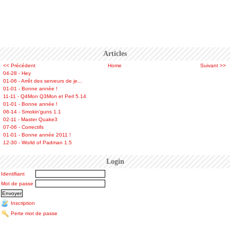
Articles
<< Précédent
Home
Suivant >>
04-28 - Hey
01-06 - Arrêt des serveurs de je...
01-01 - Bonne année !
11-11 - Q4Mon Q3Mon et Perl 5.14
01-01 - Bonne année !
06-14 - Smokin'guns 1.1
02-11 - Master Quake3
07-06 - Correctifs
01-01 - Bonne année 2011 !
12-30 - World of Padman 1.5
Login
Identifiant
Mot de passe
Inscription
Perte mot de passe