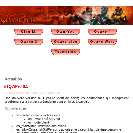
Clan M.
Own-You
Quake 4
Quake 3
Quake Live
Quake Wars
Teeworlds
Actualités
ETQWPro 0.5
Ecrit par Poil |
2008-04-14 18:56:16
Une nouvelle version d'ETQWPro vient de sortir; les commandes qui manquaient
cruellement à la version précédente sont enfin là; à savoir :
Nouvelles cvars
Nouvelle norme pour les cvars :
es : cvar coté serveur
ec : coté client
es_maxMines: limitation des mines
es_allowCrosshair3rdPerson : autoriser le viseur à la troisième personne