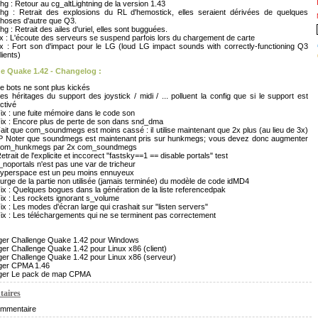
hg : Retour au cg_altLightning de la version 1.43
hg : Retrait des explosions du RL d'hemostick, elles seraient dérivées de quelques
hoses d'autre que Q3.
hg : Retrait des ailes d'uriel, elles sont bugguées.
ix : L'écoute des serveurs se suspend parfois lors du chargement de carte
ix : Fort son d'impact pour le LG (loud LG impact sounds with correctly-functioning Q3
lients)
e Quake 1.42 - Changelog :
e bots ne sont plus kickés
es héritages du support des joystick / midi / ... polluent la config que si le support est
ctivé
ix : une fuite mémoire dans le code son
ix : Encore plus de perte de son dans snd_dma
ait que com_soundmegs est moins cassé : il utilise maintenant que 2x plus (au lieu de 3x)
P Noter que soundmegs est maintenant pris sur hunkmegs; vous devez donc augmenter
com_hunkmegs par 2x com_soundmegs
etrait de l'explicite et inccorect "fastsky==1 == disable portals" test
_noportals n'est pas une var de tricheur
yperspace est un peu moins ennuyeux
urge de la partie non utilisée (jamais terminée) du modèle de code idMD4
ix : Quelques bogues dans la génération de la liste referencedpak
ix : Les rockets ignorant s_volume
ix : Les modes d'écran large qui crashait sur "listen servers"
ix : Les téléchargements qui ne se terminent pas correctement
ger Challenge Quake 1.42 pour Windows
er Challenge Quake 1.42 pour Linux x86 (client)
ger Challenge Quake 1.42 pour Linux x86 (serveur)
ger CPMA 1.46
ger Le pack de map CPMA
aires
mmentaire