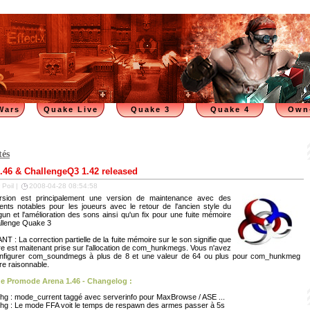
Wars
Quake Live
Quake 3
Quake 4
Own
tés
46 & ChallengeQ3 1.42 released
 Poil |
2008-04-28 08:54:58
rsion est principalement une version de maintenance avec des
nts notables pour les joueurs avec le retour de l'ancien style du
 gun et l'amélioration des sons ainsi qu'un fix pour une fuite mémoire
llenge Quake 3
 : La correction partielle de la fuite mémoire sur le son signifie que
e est maitenant prise sur l'allocation de com_hunkmegs. Vous n'avez
nfigurer com_soundmegs à plus de 8 et une valeur de 64 ou plus pour com_hunkmeg
tre raisonnable.
e Promode Arena 1.46 - Changelog :
hg : mode_current taggé avec serverinfo pour MaxBrowse / ASE ...
hg : Le mode FFA voit le temps de respawn des armes passer à 5s