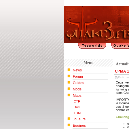
Teeworlds
Quake 
Menu
Actuali
News
CPMA 1.
Forum
Ecrit par
Cette ve
Guides
changeme
Mods
lightning
dans Cha
Maps
IMPORTANT
CTF
la mémoir
pas à co
Duel
devrait ê
TDM
Challeng
Joueurs
c
Equipes
c