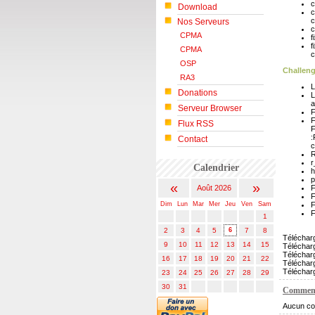
c
Download
c
c
Nos Serveurs
c
CPMA
f
f
CPMA
c
OSP
Challeng
RA3
L
Donations
L
a
Serveur Browser
F
F
Flux RSS
F
:
Contact
R
r
Calendrier
h
p
«
»
Août 2026
F
F
Dim
Lun
Mar
Mer
Jeu
Ven
Sam
F
F
1
2
3
4
5
6
7
8
Téléchar
9
10
11
12
13
14
15
Télécharg
Téléchar
16
17
18
19
20
21
22
Téléchar
Téléchar
23
24
25
26
27
28
29
30
31
Comment
Aucun co