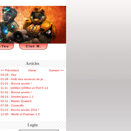
-You
Clan M.
Articles
<< Précédent
Home
Suivant >>
04-28 - Hey
01-06 - Arrêt des serveurs de je...
01-01 - Bonne année !
11-11 - Q4Mon Q3Mon et Perl 5.14
01-01 - Bonne année !
06-14 - Smokin'guns 1.1
02-11 - Master Quake3
07-06 - Correctifs
01-01 - Bonne année 2011 !
12-30 - World of Padman 1.5
Login