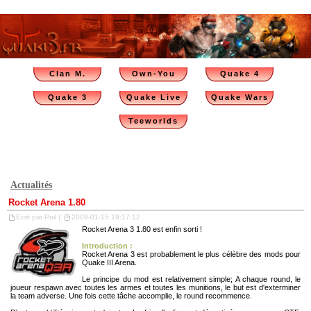
Clan M.
Own-You
Quake 4
Quake 3
Quake Live
Quake Wars
Teeworlds
Actualités
Rocket Arena 1.80
Ecrit par Poil |
2009-01-15 19:17:12
Rocket Arena 3 1.80 est enfin sorti !
Introduction :
Rocket Arena 3 est probablement le plus célèbre des mods pour
Quake III Arena.
Le principe du mod est relativement simple; A chaque round, le
joueur respawn avec toutes les armes et toutes les munitions, le but est d'exterminer
la team adverse. Une fois cette tâche accomplie, le round recommence.