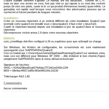
D'autre subtilité viennent s'ajouter. Le friendly fire est désactivé... comme en CTF,
mais en plus vos armes ne vous font pas mal ce qui rajoute à ce mod des rockets
jumps (le vise ses pieds, saute et tir ce qui produit d'immenses bonds) quasi infinis. Le
gameplay est rapide sauf lorsque vous rencontrez des adversaires peureux qui se
cacheront et fuiront pendant de longues minutes.
Installation:
Créer un nouveau répertoire à un endroit différent de votre installation Quake3 (par
exemple votre quake3 est installé sous c:/jeux/quake3, il faut créer c:/jeux/ra3).
Copier le répertoire baseq3 depuis une installation à jour de quake3 dans le nouveau
répertoire.
Décompresser rocket arena 1.8 dans votre nouveau répertoire.
ERRATA:
com_zoneMegs doit être configuré à 26 ou supérieur pour que ra3map6 se charge.
Sur Windows, les fichiers de configuration, les screenshots etc sont maintenant
sauvegardé sous %APPDATA%/Quake3/.
Ceci ce traduit par c:/Users/[username]/AppData/Roaming/Quake3 sur windows vista,
mais ceci est différent pour Windows XP 2000 ... Afin d'obtenir le bon chemin,tTapez
simplement %APPDATA% dans le menu démarrer/exécuter
Signature de l'archive :
SHA1 = 91f4a26fbed91ab57fe6da17f71b61e0430c22f4
MD5 = 68e9ac4f5571d85c963e985193c16230
Télécharger RA3 1.80
Commentaires
Aucun commentaire