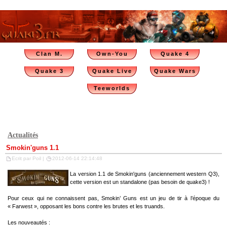
Clan M.
Own-You
Quake 4
Quake 3
Quake Live
Quake Wars
Teeworlds
Actualités
Smokin'guns 1.1
Ecrit par Poil |
2012-06-14 22:14:48
La version 1.1 de Smokin'guns (anciennement western Q3),
cette version est un standalone (pas besoin de quake3) !
Pour ceux qui ne connaissent pas, Smokin’ Guns est un jeu de tir à l’époque du
« Farwest », opposant les bons contre les brutes et les truands.
Les nouveautés :