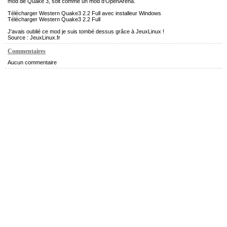
mod de Quake 3, soit comme un mod d’OpenArena.
Télécharger Western Quake3 2.2 Full avec installeur Windows
Télécharger Western Quake3 2.2 Full
J'avais oublié ce mod je suis tombé dessus grâce à JeuxLinux !
Source :
JeuxLinux.fr
Commentaires
Aucun commentaire