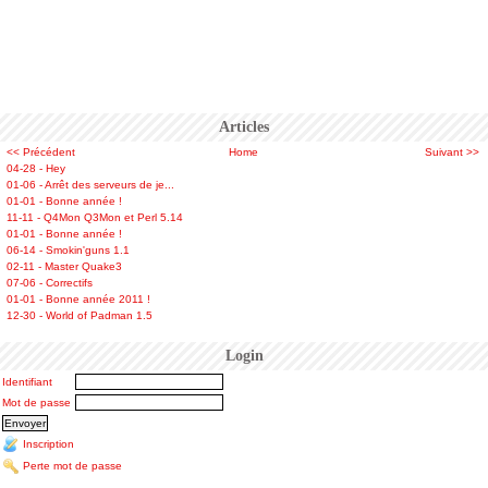
Articles
<< Précédent
Home
Suivant >>
04-28 - Hey
01-06 - Arrêt des serveurs de je...
01-01 - Bonne année !
11-11 - Q4Mon Q3Mon et Perl 5.14
01-01 - Bonne année !
06-14 - Smokin'guns 1.1
02-11 - Master Quake3
07-06 - Correctifs
01-01 - Bonne année 2011 !
12-30 - World of Padman 1.5
Login
Identifiant
Mot de passe
Inscription
Perte mot de passe