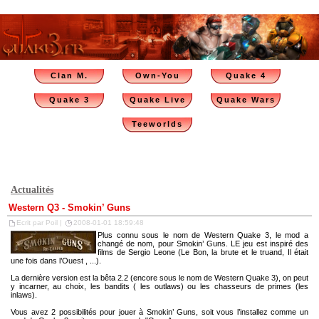
Clan M.
Own-You
Quake 4
Quake 3
Quake Live
Quake Wars
Teeworlds
Actualités
Western Q3 - Smokin’ Guns
Ecrit par Poil |
2008-01-01 18:59:48
Plus connu sous le nom de Western Quake 3, le mod a
changé de nom, pour Smokin’ Guns. LE jeu est inspiré des
films de Sergio Leone (Le Bon, la brute et le truand, Il était
une fois dans l’Ouest , ...).
La dernière version est la bêta 2.2 (encore sous le nom de Western Quake 3), on peut
y incarner, au choix, les bandits ( les outlaws) ou les chasseurs de primes (les
inlaws).
Vous avez 2 possibilités pour jouer à Smokin’ Guns, soit vous l’installez comme un