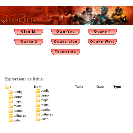
Clan M.
Own-You
Quake 4
Quake 3
Quake Live
Quake Wars
Teeworlds
Explorateur de fichier
Nom
Taille
Date
Type
/
config
config
demo
demo
maps
maps
mods
mods
patchs
patchs
utilitaires
utilitaires
video
video