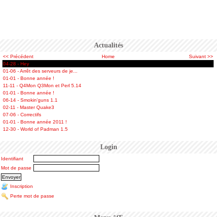
Actualités
<< Précédent
Home
Suivant >>
04-28 - Hey
01-06 - Arrêt des serveurs de je...
01-01 - Bonne année !
11-11 - Q4Mon Q3Mon et Perl 5.14
01-01 - Bonne année !
06-14 - Smokin'guns 1.1
02-11 - Master Quake3
07-06 - Correctifs
01-01 - Bonne année 2011 !
12-30 - World of Padman 1.5
Login
Identifiant
Mot de passe
Inscription
Perte mot de passe